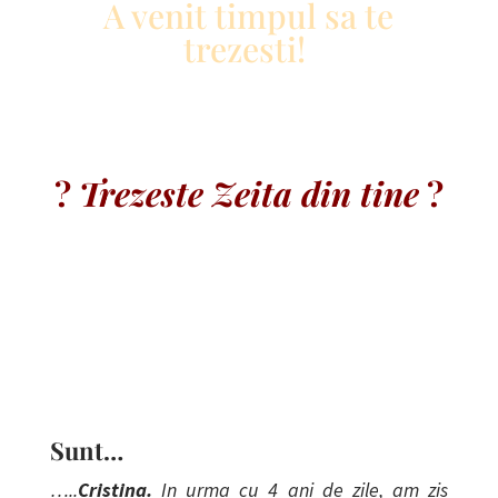
A venit timpul sa te
trezesti!
?
Trezeste Zeita din tine
?
Sunt…
…..
Cristina.
In urma cu 4 ani de zile, am
zis