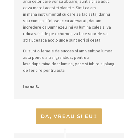
aripi celor care vor sa zboare, sunt aici sa aduc
ceva maret acestei planete. Simt ca am
in mana instrumentul cu care sa fac asta, dar nu
stiu cum sa il folosesc cu adevarat, dar am
incredere ca Dumnezeu imi va lumina calea si va
ridica valul de pe ochii mei, va face soarele sa
straluceasca acolo unde sunt nori si ceata.
Eu sunt o femeie de succes si am venit pe lumea
asta pentru a trai grandios, pentru a
lasa dupa mine doar lumina, pace si iubire si plang
de fericire pentru asta
Ioana S.
DA, VREAU SI EU!!