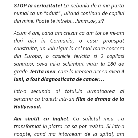
STOP la seriozitate!
La nebunia de a ma purta
numai ca un “adult” , uitand continuu de copilul
din mine. Poate te intrebi…hmm..ok, si?
Acum 4 ani, cand am crezut ca am tot ce mi-am
dori aici in Germania, o casa proaspat
construita, un Job sigur la cel mai mare concern
din Europa, o casnicie fericita si 2 copilasi
sanatosi, ceva mi-a schimbat viata la 180 de
grade..
fetita mea
, care la vremea aceea avea
4
luni,
a fost diagnosticata de cancer…
Intr-o secunda ai totul..in urmatoarea ai
senzatia ca traiesti intr-un
film de drama de la
Hollywood.
Am simtit ca inghet
. Ca sufletul meu s-a
transformat in piatra ca sa pot rezista. Si intr-o
noapte, cand ma intorceam de la spital, am