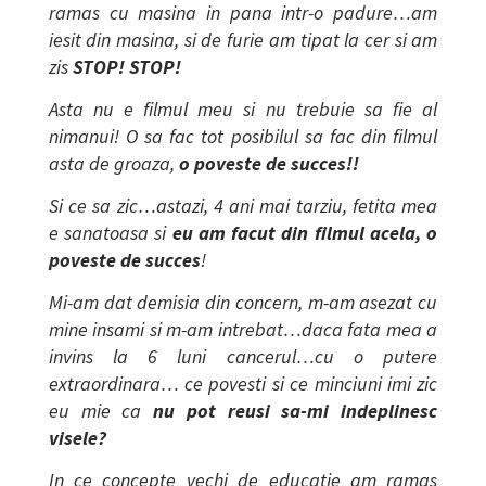
ramas cu masina in pana intr-o padure…am
iesit din masina, si de furie am tipat la cer si am
zis
STOP! STOP!
Asta nu e filmul meu si nu trebuie sa fie al
nimanui! O sa fac tot posibilul sa fac din filmul
asta de groaza,
o poveste de succes!!
Si ce sa zic…astazi, 4 ani mai tarziu, fetita mea
e sanatoasa si
eu am facut din filmul acela, o
poveste de succes
!
Mi-am dat demisia din concern, m-am asezat cu
mine insami si m-am intrebat…daca fata mea a
invins la 6 luni cancerul…cu o putere
extraordinara… ce povesti si ce minciuni imi zic
eu mie ca
nu pot reusi sa-mi indeplinesc
visele?
In ce concepte vechi de educatie am ramas