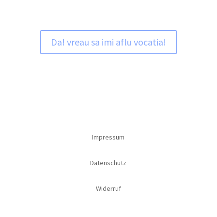
Hai sa-i dam sufletului tau o voce.
Da! vreau sa imi aflu vocatia!
Impressum
Datenschutz
Widerruf