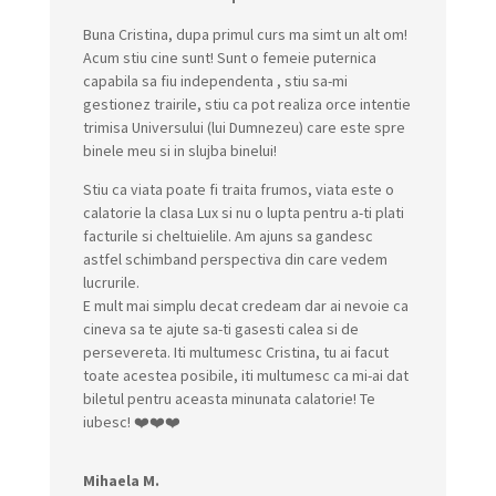
Buna Cristina, dupa primul curs ma simt un alt om!
Acum stiu cine sunt! Sunt o femeie puternica
capabila sa fiu independenta , stiu sa-mi
gestionez trairile, stiu ca pot realiza orce intentie
trimisa Universului (lui Dumnezeu) care este spre
binele meu si in slujba binelui!
Stiu ca viata poate fi traita frumos, viata este o
calatorie la clasa Lux si nu o lupta pentru a-ti plati
facturile si cheltuielile. Am ajuns sa gandesc
astfel schimband perspectiva din care vedem
lucrurile.
E mult mai simplu decat credeam dar ai nevoie ca
cineva sa te ajute sa-ti gasesti calea si de
persevereta. Iti multumesc Cristina, tu ai facut
toate acestea posibile, iti multumesc ca mi-ai dat
biletul pentru aceasta minunata calatorie! Te
iubesc! ❤️❤️❤️
Mihaela M.